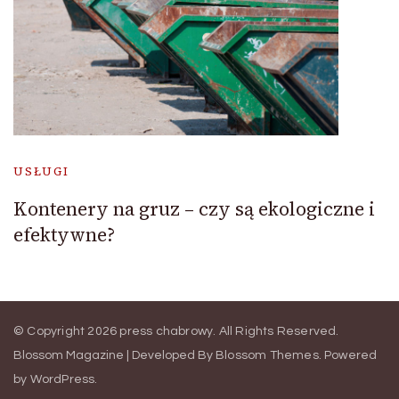
USŁUGI
Kontenery na gruz – czy są ekologiczne i
efektywne?
© Copyright 2026
press chabrowy
. All Rights Reserved.
Blossom Magazine | Developed By
Blossom Themes
.
Powered
by
WordPress
.