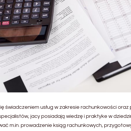
się świadczeniem usług w zakresie rachunkowości oraz p
cjalistów, jacy posiadają wiedzę i praktyke w dziedzi
ć m.in. prowadzenie ksiąg rachunkowych, przygotowyw