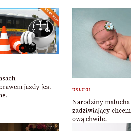
asach
rawem jazdy jest
USŁUGI
ne.
Narodziny malucha 
zadziwiający chce
ową chwile.