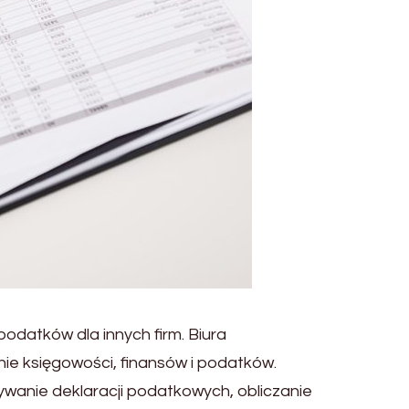
odatków dla innych firm. Biura
nie księgowości, finansów i podatków.
anie deklaracji podatkowych, obliczanie