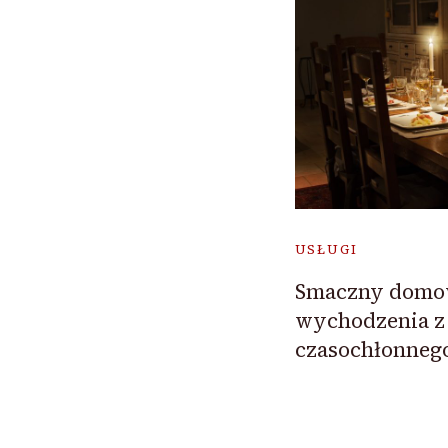
USŁUGI
Smaczny domow
wychodzenia z
czasochłonneg