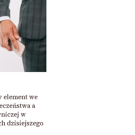
y element we
eczeństwa a
wniczej w
ch dzisiejszego