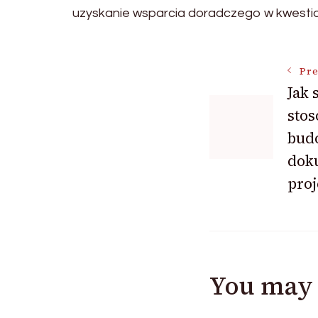
uzyskanie wsparcia doradczego w kwestia
Post
Pre
Jak 
sto
Navigat
budo
dok
proj
You may 