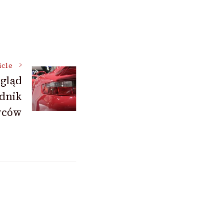
icle
ygląd
adnik
wców