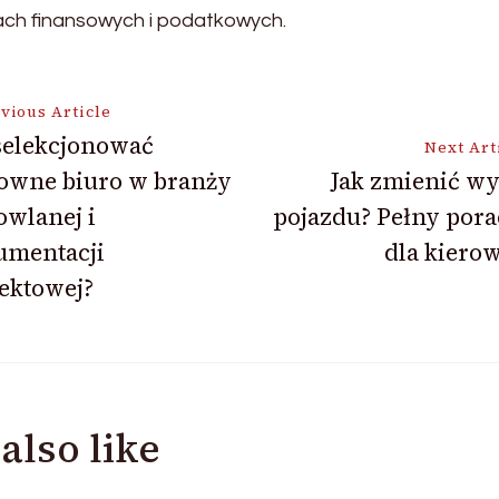
ch finansowych i podatkowych.
vious Article
selekcjonować
Next Art
sowne biuro w branży
Jak zmienić w
ion
wlanej i
pojazdu? Pełny por
umentacji
dla kiero
ektowej?
also like