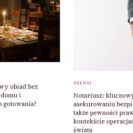
USŁUGI
y obiad bez
 domu i
Notariusz: kluczow
o gotowania?
asekurowaniu bezpi
także pewności pra
kontekście operacja
świata