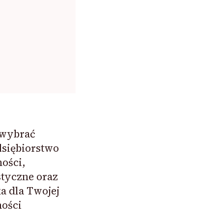
 wybrać
dsiębiorstwo
ości,
styczne oraz
a dla Twojej
ności