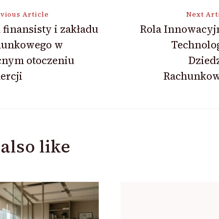
vious Article
Next Art
 finansisty i zakładu
Rola Innowacyj
hunkowego w
Technolog
ion
cnym otoczeniu
Dzied
ercji
Rachunkow
also like