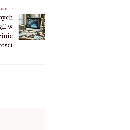
icle
nych
ii w
zinie
ości