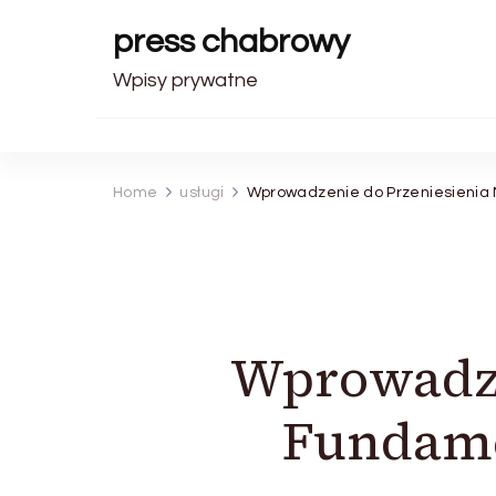
press chabrowy
Wpisy prywatne
Home
usługi
Wprowadzenie do Przeniesienia
Wprowadze
Fundame