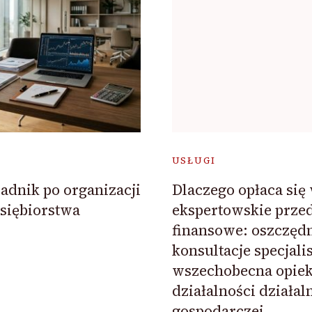
USŁUGI
adnik po organizacji
Dlaczego opłaca się
siębiorstwa
ekspertowskie prze
finansowe: oszczędn
konsultacje specjali
wszechobecna opiek
działalności działal
gospodarczej