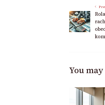
Post
Pre
Rola
rac
Navigat
obe
kom
You may 