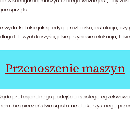
an w konfiguracji maszyn. Dlatego ważne jest, aby zak
ące sprzętu.
ydatki, takie jak spedycja, rozbiórka, instalacja, czy 
ługofalowych korzyści, jakie przyniesie relokacja, taki
Przenoszenie maszyn
 żąda profesjonalnego podejścia i ścisłego egzekwowa
 norm bezpieczeństwa są istotne dla korzystnego prze