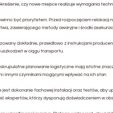
 określenie, czy nowe miejsce realizuje wymagania tech
winno być priorytetem. Przed rozpoczęciem relokacji 
twa, zawierającego metody awaryjne i środki asekuracj
zowany dokładnie, prawidłowo z instrukcjami produce
uszkodzeń w ciągu transportu.
krupulatne planowanie logistyczne mają istotne znacze
 i innymi czynnikami mogącymi wpływać na ich stan.
jest dokonanie fachowej instalacji oraz testów, aby u
dnić ekspertów, którzy dysponują doświadczeniem w o