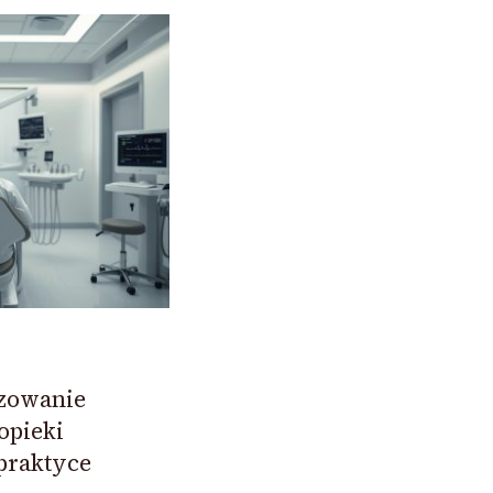
zowanie
opieki
praktyce