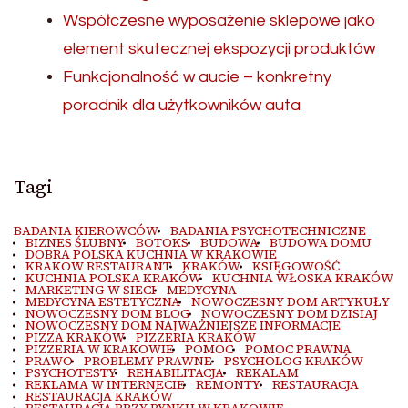
Współczesne wyposażenie sklepowe jako
element skutecznej ekspozycji produktów
Funkcjonalność w aucie – konkretny
poradnik dla użytkowników auta
Tagi
BADANIA KIEROWCÓW
BADANIA PSYCHOTECHNICZNE
BIZNES ŚLUBNY
BOTOKS
BUDOWA
BUDOWA DOMU
DOBRA POLSKA KUCHNIA W KRAKOWIE
KRAKOW RESTAURANT
KRAKÓW
KSIĘGOWOŚĆ
KUCHNIA POLSKA KRAKÓW
KUCHNIA WŁOSKA KRAKÓW
MARKETING W SIECI
MEDYCYNA
MEDYCYNA ESTETYCZNA
NOWOCZESNY DOM ARTYKUŁY
NOWOCZESNY DOM BLOG
NOWOCZESNY DOM DZISIAJ
NOWOCZESNY DOM NAJWAŻNIEJSZE INFORMACJE
PIZZA KRAKÓW
PIZZERIA KRAKÓW
PIZZERIA W KRAKOWIE
POMOC
POMOC PRAWNA
PRAWO
PROBLEMY PRAWNE
PSYCHOLOG KRAKÓW
PSYCHOTESTY
REHABILITACJA
REKALAM
REKLAMA W INTERNECIE
REMONTY
RESTAURACJA
RESTAURACJA KRAKÓW